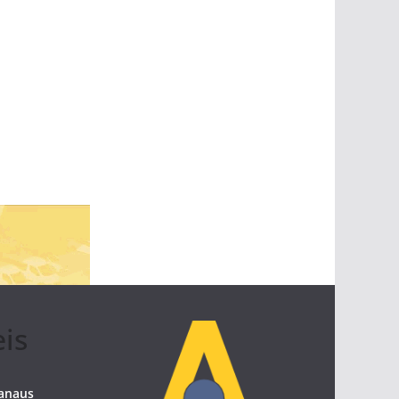
eis
Manaus