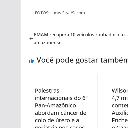
FOTOS: Lucas Silva/Secom
PMAM recupera 10 veículos roubados na ca
amazonense
Você pode gostar també
Palestras
Wilso
internacionais do 6º
4,7 mi
Pan-Amazônico
conte
abordam câncer de
Auxíli
colo de útero e a
Enche
geriatria nos casos
e Caa