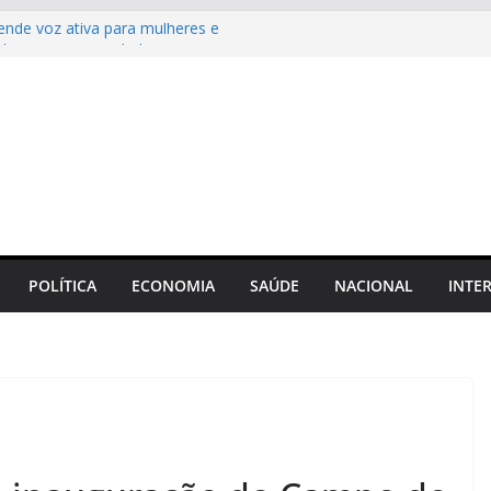
ende voz ativa para mulheres e
 da representatividade no Amazonas
residente e fundador do MultiBank Group,
r Sua Alteza Sheikh Nahyan bin Mubarak Al
rêmio de Excelência de Ouro em FinTech,
e Blockchain
a para tornar votos e acórdãos mais claros e
 relação de gestores com contas irregulares
TRE
xpansão da internet no interior e uso da
 ampliar serviços de saúde e educação
POLÍTICA
ECONOMIA
SAÚDE
NACIONAL
INTE