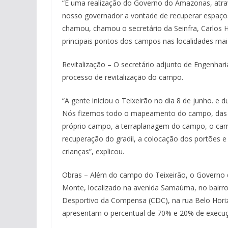
“É uma realização do Governo do Amazonas, atrav
nosso governador a vontade de recuperar espaços
chamou, chamou o secretário da Seinfra, Carlos H
principais pontos dos campos nas localidades mai
Revitalização – O secretário adjunto de Engenhar
processo de revitalização do campo.
“A gente iniciou o Teixeirão no dia 8 de junho. e d
Nós fizemos todo o mapeamento do campo, das pri
próprio campo, a terraplanagem do campo, o campo
recuperação do gradil, a colocação dos portões e
crianças”, explicou.
Obras – Além do campo do Teixeirão, o Governo
Monte, localizado na avenida Samaúma, no bairro 
Desportivo da Compensa (CDC), na rua Belo Horiz
apresentam o percentual de 70% e 20% de execuç