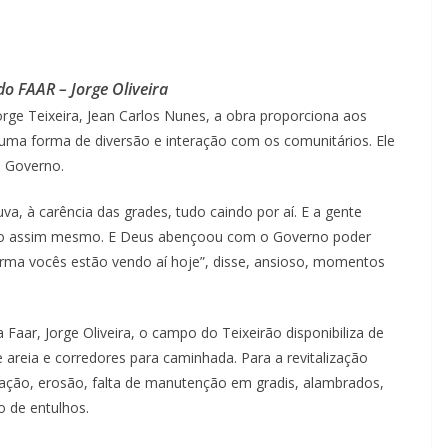
do FAAR – Jorge Oliveira
orge Teixeira, Jean Carlos Nunes, a obra proporciona aos
 uma forma de diversão e interação com os comunitários. Ele
o Governo.
, à carência das grades, tudo caindo por aí. E a gente
eino assim mesmo. E Deus abençoou com o Governo poder
eforma vocês estão vendo aí hoje”, disse, ansioso, momentos
Faar, Jorge Oliveira, o campo do Teixeirão disponibiliza de
e areia e corredores para caminhada. Para a revitalização
ração, erosão, falta de manutenção em gradis, alambrados,
o de entulhos.