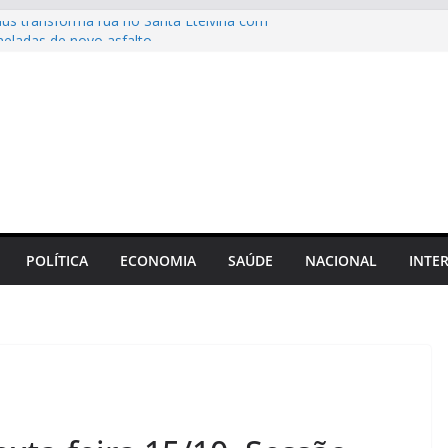
aus transforma rua no Santa Etelvina com
neladas de novo asfalto
us realiza recuperação asfáltica na rua
e reforça mobilidade no bairro Cidade de
aus transforma Complexo Viário Miguel
luminação e melhorias na estrutura
ação de Rotta: “Não tem punhalada; o
ndidato ao Senado”
aus reforça operação Tapa-Buraco com
era rua no bairro Redenção
POLÍTICA
ECONOMIA
SAÚDE
NACIONAL
INTE