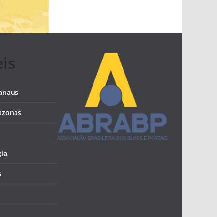
eis
Manaus
azonas
ia
s