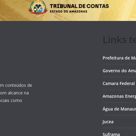
Links t
Prefeitura de 
Governo do Am
Camara Federal
 em conteúdos de
 com alcance na
Amazonas Energ
sociais como
Água de Manau
Jucea
Suframa